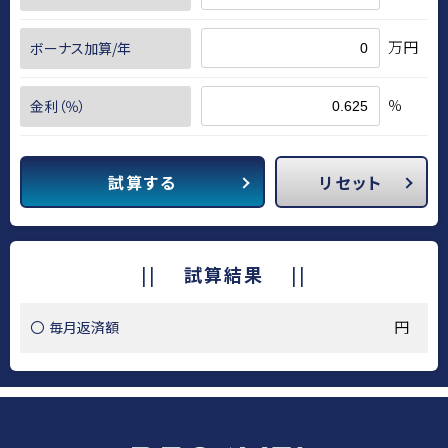
万円
ボーナス加算/年
%
金利（％）
試算する
リセット
試算結果
円
毎月返済額