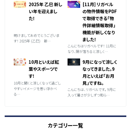
2025年 乙巳 新し
[11月] リガベル
い年を迎えまし
の物件情報をPDF
た！
で取得できる「物
件詳細情報取得」
機能が新しくなり
明けましておめでとうございま
ました！
す！ 2025年 (乙巳) 新…
こんにちはリガベルです！ 11月に
なり、陽が落ちると涼しく…
10月といえば紅
9月になって涼しく
葉やスポーツで
なってきました。9
す！
月といえば「お月
見」ですね。
10月と聞くと涼しくなって過ごし
やすいイメージを思い浮かべ
こんにちは、リガベルです。 9月に
る…
入って暑さが少しずつ和ら…
カテゴリー一覧