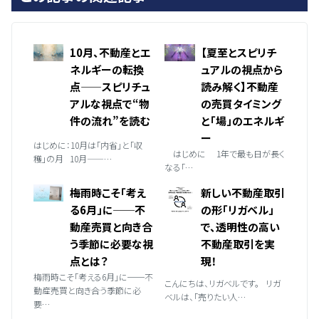
10月、不動産とエ
【夏至とスピリチ
ネルギーの転換
ュアルの視点から
点——スピリチュ
読み解く】不動産
アルな視点で“物
の売買タイミング
件の流れ”を読む
と「場」のエネルギ
ー
はじめに：10月は「内省」と「収
はじめに 1年で最も日が長く
穫」の月 10月——…
なる「…
梅雨時こそ「考え
新しい不動産取引
る6月」に──不
の形「リガベル」
動産売買と向き合
で、透明性の高い
う季節に必要な視
不動産取引を実
点とは？
現！
梅雨時こそ「考える6月」に──不
こんにちは、リガベルです。 リガ
動産売買と向き合う季節に必
ベルは、「売りたい人…
要…