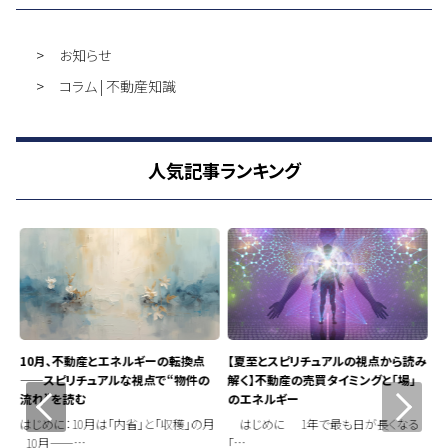
お知らせ
コラム | 不動産知識
人気記事ランキング
10月、不動産とエネルギーの転換点
【夏至とスピリチュアルの視点から読み
梅
——スピリチュアルな視点で“物件の
解く】不動産の売買タイミングと「場」
売
流れ”を読む
のエネルギー
は
と
はじめに：10月は「内省」と「収穫」の月
はじめに 1年で最も日が長くなる
梅
10月——…
「…
売