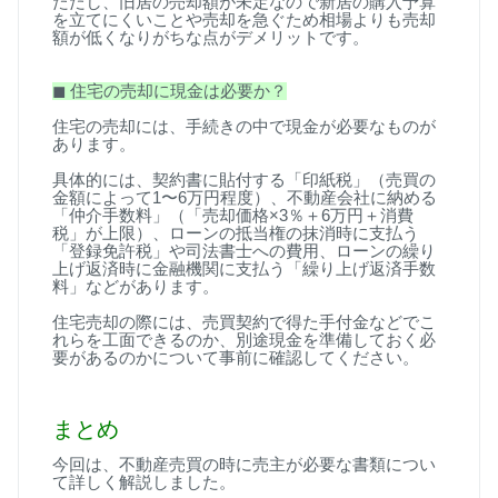
ただし、旧居の売却額が未定なので新居の購入予算
を立てにくいことや売却を急ぐため相場よりも売却
額が低くなりがちな点がデメリットです。
◼
︎
住宅の売却に現金は必要か？
住宅の売却には、手続きの中で現金が必要なものが
あります。
具体的には、契約書に貼付する「印紙税」（売買の
金額によって
1
〜
6
万円程度）、不動産会社に納める
「仲介手数料」（「売却価格
×3
％＋
6
万円＋消費
税」が上限）、ローンの抵当権の抹消時に支払う
「登録免許税」や司法書士への費用、ローンの繰り
上げ返済時に金融機関に支払う「繰り上げ返済手数
料」などがあります。
住宅売却の際には、売買契約で得た手付金などでこ
れらを工面できるのか、別途現金を準備しておく必
要があるのかについて事前に確認してください。
まとめ
今回は、不動産売買の時に売主が必要な書類につい
て詳しく解説しました。