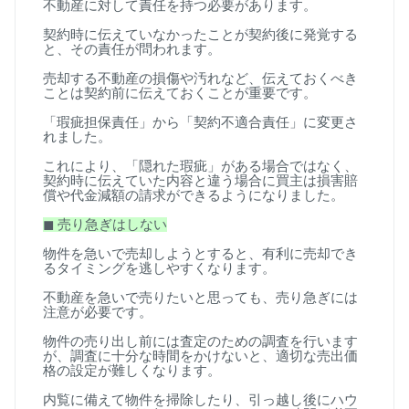
不動産に対して責任を持つ必要があります。
契約時に伝えていなかったことが契約後に発覚する
と、その責任が問われます。
売却する不動産の損傷や汚れなど、伝えておくべき
ことは契約前に伝えておくことが重要です。
「瑕疵担保責任」から「契約不適合責任」に変更さ
れました。
これにより、「隠れた瑕疵」がある場合ではなく、
契約時に伝えていた内容と違う場合に買主は損害賠
償や代金減額の請求ができるようになりました。
◼
︎
売り急ぎはしない
物件を急いで売却しようとすると、有利に売却でき
るタイミングを逃しやすくなります。
不動産を急いで売りたいと思っても、売り急ぎには
注意が必要です。
物件の売り出し前には査定のための調査を行います
が、調査に十分な時間をかけないと、適切な売出価
格の設定が難しくなります。
内覧に備えて物件を掃除したり、引っ越し後にハウ