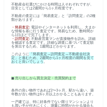
不動産会社選びにかける時間は人それぞれですが、
目安としては
2
週間から
1
ヶ月程度です。
不動産の査定には「簡易査定」と「訪問査定」の
2
種
類があります。
・簡易査定
:
電話やインターネットを利用し、大まか
な情報を基に行う査定です。簡易なため、数時間か
ら
1
日ほどで完了します。
・訪問査定
:
不動産営業マンが直接物件を訪れ、詳細
を確認する査定です。詳細な調査に基づいて査定額
を算出するため、
1
週間ほどかかります。
このように
「簡易査定
→
訪問査定
→
不動産会社決
定」と進むため、
2
週間から
1
ヶ月程度の期間を見て
おくと良いでしょう
。
◼
︎
売り出しから買主決定・売買契約まで
条件の良い物件であれば
2
〜
3
ヶ月、駅から遠い、築
年数が古い物件は
6
ヶ月以上かかることもあります。
一戸建ては、特に好条件でない限りマンションより
も買い手が付きにくく、測量に時間がかかる場合も