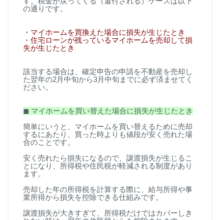
す。税金が戻ってくる（還付される）ケースは以下
の通りです。
・マイホームを買換えた場合に損失が生じたとき
・住宅ローンが残っているマイホームを売却して損
失が生じたとき
該当する場合は、確定申告の申請を不動産を売却し
た翌年の
2
月中旬から
3
月中旬までに必ず済ませてく
ださい。
◼
︎
マイホームを買い替えた場合に損失が生じたとき
簡単にいうと、マイホームを買い替えるために売却
するにあたり、買った時よりも値段が安く売れた場
合のことです。
安く売れたら損失になるので、譲渡損失が生じるこ
とになり、所得税や住民税が軽減される制度があり
ます。
売却した年の所得税を計算する際に、給与所得や事
業所得から損失を控除できる仕組みです。
譲渡損失が大きすぎて、所得税だけではカバーしき