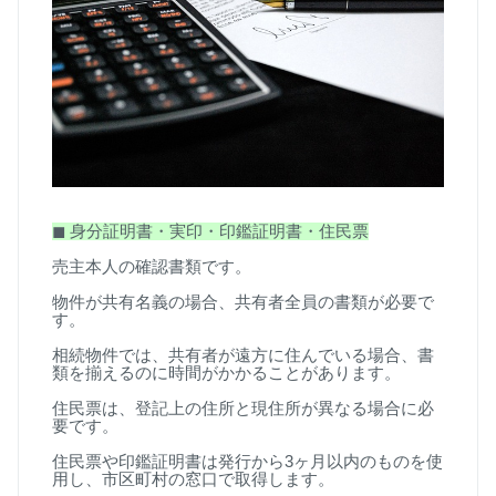
◼
︎
身分証明書・実印・印鑑証明書・住民票
売主本人の確認書類です。
物件が共有名義の場合、共有者全員の書類が必要で
す。
相続物件では、共有者が遠方に住んでいる場合、書
類を揃えるのに時間がかかることがあります。
住民票は、登記上の住所と現住所が異なる場合に必
要です。
住民票や印鑑証明書は発行から
3
ヶ月以内のものを使
用し、市区町村の窓口で取得します。