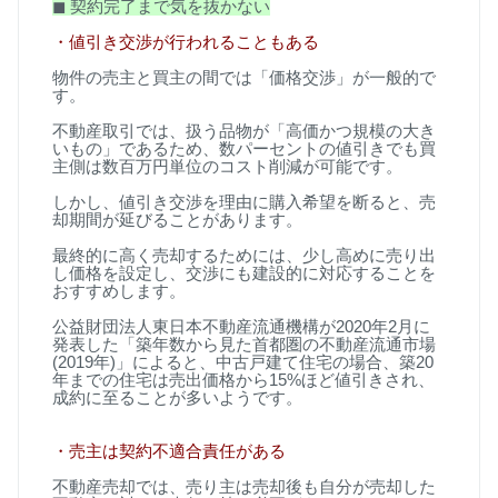
◼
︎
契約完了まで気を抜かない
・値引き交渉が行われることもある
物件の売主と買主の間では「価格交渉」が一般的で
す。
不動産取引では、扱う品物が「高価かつ規模の大き
いもの」であるため、数パーセントの値引きでも買
主側は数百万円単位のコスト削減が可能です。
しかし、値引き交渉を理由に購入希望を断ると、売
却期間が延びることがあります。
最終的に高く売却するためには、少し高めに売り出
し価格を設定し、交渉にも建設的に対応することを
おすすめします。
公益財団法人東日本不動産流通機構が
2020
年
2
月に
発表した「築年数から見た首都圏の不動産流通市場
(2019
年
)
」によると、中古戸建て住宅の場合、築
20
年までの住宅は売出価格から
15%
ほど値引きされ、
成約に至ることが多いようです。
・売主は契約不適合責任がある
不動産売却では、売り主は売却後も自分が売却した