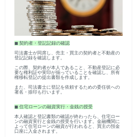
◼
︎
契約者・登記記録の確認
司法書士が同席し、売主・買主の契約者と不動産の
登記記録を確認します。
この際、契約者が本人であること、不動産登記に必
要な権利証や実印が揃っていることを確認し、所有
権移転登記の提出書類を作成します。
また、司法書士に登記を依頼するための委任状への
署名・捺印も行います。
◼
︎
住宅ローンの融資実行・金銭の授受
本人確認と登記書類の確認が終わったら、住宅ロー
ンの融資実行と金銭の授受を行います。金融機関に
よって住宅ローンの融資が行われると、買主の預金
口座に入金されます。