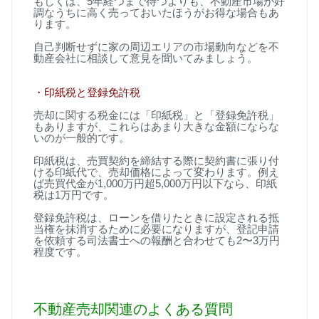
もしくは、
5
年経つまで待つよりも、不動産市場が好
調なうちに高く売っておいたほうがお得な場合もあ
ります。
自己判断せずに家の周辺エリアの市場動向などを不
動産会社に相談して意見を聞いてみましょう。
・印紙税と登録免許税
売却に関する税金には「印紙税」と「登録免許税」
もありますが、これらはあまり大きな金額にならな
いのが一般的です。
印紙税は、売買契約を締結する際に契約書に張り付
ける印紙代で、売却価格によって変わります。例え
ば売買代金が
1,000
万円超
5,000
万円以下なら、印紙
税は
1
万円です。
登録免許税は、ローンを借りたときに設定される抵
当権を抹消するために必要になりますが、登記申請
を依頼する司法書士への報酬と合わせても
2
〜
3
万円
程度です。
不動産売却関連のよくある質問