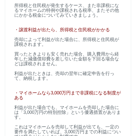
所得税と住民税が発生するケース、また非課税にな
るマイホームの特例や課税される税率、またその他
にかかる税金についてみていきましょう。
・譲渡利益が出たら、所得税と住民税がかかる
売却によって利益が出た場合に、所得税と住民税が
課税されます。
買ったときよりも安く売れた場合、購入費用から経
年した減価償却費を差し引いた金額を下回る場合な
どは課税されません。
利益が出たときは、売却の翌年に確定申告を行っ
て、納税します。
・マイホームなら
3,000
万円まで非課税になる制度が
ある
利益が出た場合でも、マイホームを売却した場合に
は「
3,000
万円の特別控除」という優遇措置がありま
す。
これはマイホームを売却して利益が出ても、一定の
要件を満たしていれば、
3,000
万円までの利益につい