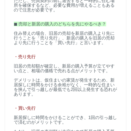
ただし、売買契約の前に退去すると一時的に住む場
所を確保するなど、必要な費用が増えることもある
ので注意が必要です。
◼
︎
売却と新居の購入のどちらを先にやるべき？
住み替えの場合、旧居の売却を新居の購入より先に
行うことを「売り先行」、新居の購入を旧居の売却
より先に行うことを「買い先行」と言います。
・売り先行
旧居の売却額が確定し、新居の購入予算が立てやす
い点と、相場の価格で売れる点がメリットです。
デメリットは、仮住まいの家賃が発生するため、新
居探しに時間をかける余裕がなく、一時的な住まい
を挟んで引っ越しが最低でも
2
回以上発生する恐れが
あります。
・買い先行
新居探しに時間をかけることができ、
1
回の引っ越し
で済むのがメリットです。