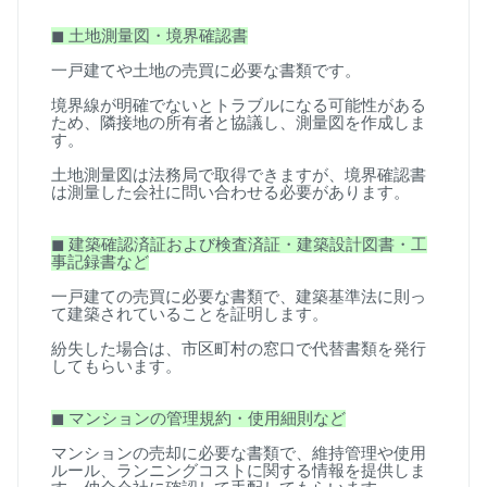
◼
︎
土地測量図・境界確認書
一戸建てや土地の売買に必要な書類です。
境界線が明確でないとトラブルになる可能性がある
ため、隣接地の所有者と協議し、測量図を作成しま
す。
土地測量図は法務局で取得できますが、境界確認書
は測量した会社に問い合わせる必要があります。
◼
︎
建築確認済証および検査済証・建築設計図書・工
事記録書など
一戸建ての売買に必要な書類で、建築基準法に則っ
て建築されていることを証明します。
紛失した場合は、市区町村の窓口で代替書類を発行
してもらいます。
◼
︎
マンションの管理規約・使用細則など
マンションの売却に必要な書類で、維持管理や使用
ルール、ランニングコストに関する情報を提供しま