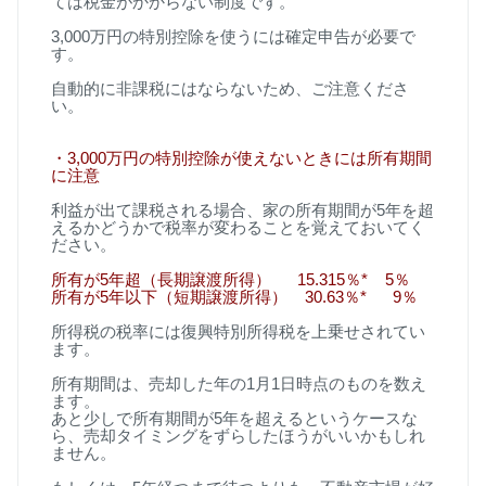
ては税金がかからない制度です。
3,000
万円の特別控除を使うには確定申告が必要で
す。
自動的に非課税にはならないため、ご注意くださ
い。
・
3,000
万円の特別控除が使えないときには所有期間
に注意
利益が出て課税される場合、家の所有期間が
5
年を超
えるかどうかで税率が変わることを覚えておいてく
ださい。
所有が
5
年超（長期譲渡所得）
15.315
％
* 5
％
所有が
5
年以下（短期譲渡所得）
30.63
％
* 9
％
所得税の税率には復興特別所得税を上乗せされてい
ます。
所有期間は、売却した年の
1
月
1
日時点のものを数え
ます。
あと少しで所有期間が
5
年を超えるというケースな
ら、売却タイミングをずらしたほうがいいかもしれ
ません。