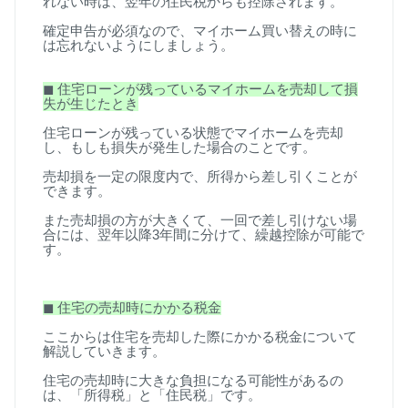
れない時は、翌年の住民税からも控除されます。
確定申告が必須なので、マイホーム買い替えの時に
は忘れないようにしましょう。
◼
︎
住宅ローンが残っているマイホームを売却して損
失が生じたとき
住宅ローンが残っている状態でマイホームを売却
し、もしも損失が発生した場合のことです。
売却損を一定の限度内で、所得から差し引くことが
できます。
また売却損の方が大きくて、一回で差し引けない場
合には、翌年以降
3
年間に分けて、繰越控除が可能で
す。
◼
︎
住宅の売却時にかかる税金
ここからは住宅を売却した際にかかる税金について
解説していきます。
住宅の売却時に大きな負担になる可能性があるの
は、「所得税」と「住民税」です。