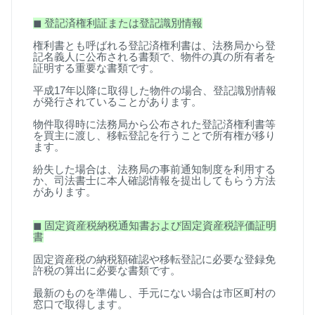
◼
︎
登記済権利証または登記識別情報
権利書とも呼ばれる登記済権利書は、法務局から登
記名義人に公布される書類で、物件の真の所有者を
証明する重要な書類です。
平成
17
年以降に取得した物件の場合、登記識別情報
が発行されていることがあります。
物件取得時に法務局から公布された登記済権利書等
を買主に渡し、移転登記を行うことで所有権が移り
ます。
紛失した場合は、法務局の事前通知制度を利用する
か、司法書士に本人確認情報を提出してもらう方法
があります。
◼
︎
固定資産税納税通知書および固定資産税評価証明
書
固定資産税の納税額確認や移転登記に必要な登録免
許税の算出に必要な書類です。
最新のものを準備し、手元にない場合は市区町村の
窓口で取得します。